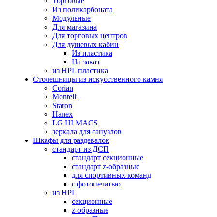
Торговые
Из поликарбоната
Модульные
Для магазина
Для торговых центров
Для душевых кабин
Из пластика
На заказ
из HPL пластика
Столешницы из искусственного камня
Corian
Montelli
Staron
Hanex
LG HI-MACS
зеркала для санузлов
Шкафы для раздевалок
стандарт из ДСП
стандарт секционные
стандарт z-образные
для спортивных команд
с фотопечатью
из HPL
секционные
z-образные