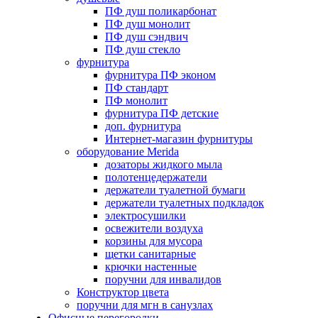
ПФ душ поликарбонат
ПФ душ монолит
ПФ душ сэндвич
ПФ душ стекло
фурнитура
фурнитура ПФ эконом
ПФ стандарт
ПФ монолит
фурнитура ПФ детские
доп. фурнитура
Интернет-магазин фурнитуры
оборудование Merida
дозаторы жидкого мыла
полотенцедержатели
держатели туалетной бумаги
держатели туалетных подкладок
электросушилки
освежители воздуха
корзины для мусора
щетки санитарные
крючки настенные
поручни для инвалидов
Конструктор цвета
поручни для мгн в санузлах
Офисные перегородки