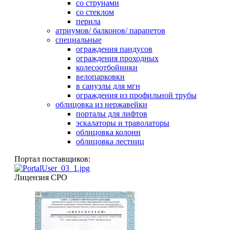
со струнами
со стеклом
перила
атриумов/ балконов/ парапетов
специальные
ограждения пандусов
ограждения проходных
колесоотбойники
велопарковки
в санузлы для мгн
ограждения из профильной трубы
облицовка из нержавейки
порталы для лифтов
эскалаторы и траволаторы
облицовка колонн
облицовка лестниц
Портал поставщиков:
Лицензия СРО