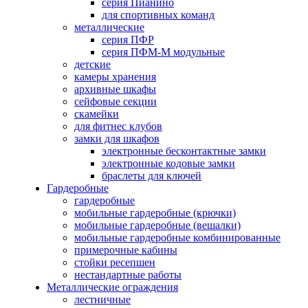
серия Пианино
для спортивных команд
металлические
серия ПФР
серия ПФМ-М модульные
детские
камеры хранения
архивные шкафы
сейфовые секции
скамейки
для фитнес клубов
замки для шкафов
электронные бесконтактные замки
электронные кодовые замки
браслеты для ключей
Гардеробные
гардеробные
мобильные гардеробные (крючки)
мобильные гардеробные (вешалки)
мобильные гардеробные комбинированные
примерочные кабины
стойки ресепшен
нестандартные работы
Металлические ограждения
лестничные