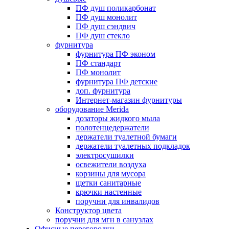
ПФ душ поликарбонат
ПФ душ монолит
ПФ душ сэндвич
ПФ душ стекло
фурнитура
фурнитура ПФ эконом
ПФ стандарт
ПФ монолит
фурнитура ПФ детские
доп. фурнитура
Интернет-магазин фурнитуры
оборудование Merida
дозаторы жидкого мыла
полотенцедержатели
держатели туалетной бумаги
держатели туалетных подкладок
электросушилки
освежители воздуха
корзины для мусора
щетки санитарные
крючки настенные
поручни для инвалидов
Конструктор цвета
поручни для мгн в санузлах
Офисные перегородки