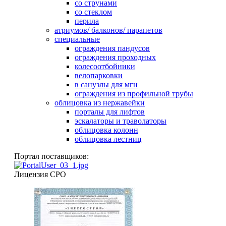
со струнами
со стеклом
перила
атриумов/ балконов/ парапетов
специальные
ограждения пандусов
ограждения проходных
колесоотбойники
велопарковки
в санузлы для мгн
ограждения из профильной трубы
облицовка из нержавейки
порталы для лифтов
эскалаторы и траволаторы
облицовка колонн
облицовка лестниц
Портал поставщиков:
Лицензия СРО