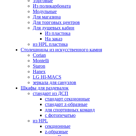
Торговые
Из поликарбоната
Модульные
Для магазина
Для торговых центров
Для душевых кабин
Из пластика
На заказ
из HPL пластика
Столешницы из искусственного камня
Corian
Montelli
Staron
Hanex
LG HI-MACS
зеркала для санузлов
Шкафы для раздевалок
стандарт из ДСП
стандарт секционные
стандарт z-образные
для спортивных команд
с фотопечатью
из HPL
секционные
z-образные