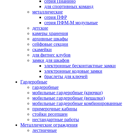
серия Пианино
для спортивных команд
металлические
серия ПФР
серия ПФМ-М модульные
детские
камеры хранения
архивные шкафы
сейфовые секции
скамейки
для фитнес клубов
замки для шкафов
электронные бесконтактные замки
электронные кодовые замки
браслеты для ключей
Гардеробные
гардеробные
мобильные гардеробные (крючки)
мобильные гардеробные (вешалки)
мобильные гардеробные комбинированные
примерочные кабины
стойки ресепшен
нестандартные работы
Металлические ограждения
лестничные