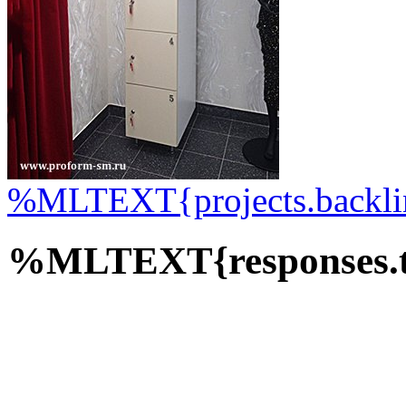
%MLTEXT{projects.backlin
%MLTEXT{responses.ti