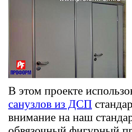
В этом проекте использ
санузлов из ДСП
стандар
внимание на наш станда
обвязочный фигурный пр