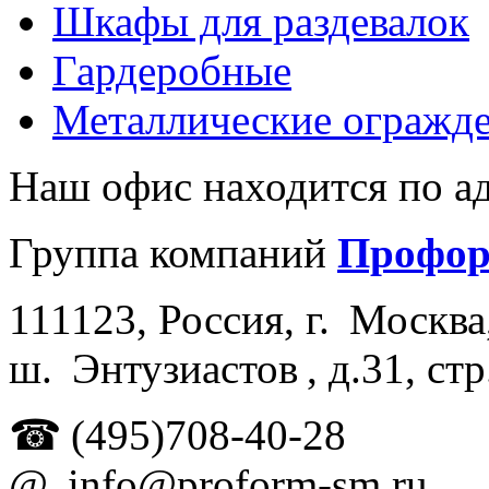
Шкафы для раздевалок
Гардеробные
Металлические огражд
Наш офис находится по ад
Группа компаний
Профо
111123
,
Россия
, г.
Москва
ш.
Энтузиастов , д.
31, стр
☎
(495)708-40-28
@
info@proform-sm.ru