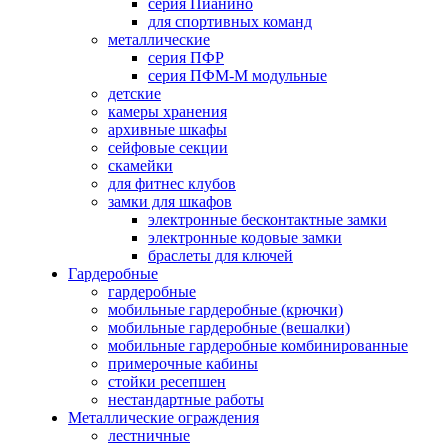
серия Пианино
для спортивных команд
металлические
серия ПФР
серия ПФМ-М модульные
детские
камеры хранения
архивные шкафы
сейфовые секции
скамейки
для фитнес клубов
замки для шкафов
электронные бесконтактные замки
электронные кодовые замки
браслеты для ключей
Гардеробные
гардеробные
мобильные гардеробные (крючки)
мобильные гардеробные (вешалки)
мобильные гардеробные комбинированные
примерочные кабины
стойки ресепшен
нестандартные работы
Металлические ограждения
лестничные