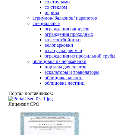
со струнами
со стеклом
перила
атриумов/ балконов/ парапетов
специальные
ограждения пандусов
ограждения проходных
колесоотбойники
велопарковки
в санузлы для мгн
ограждения из профильной трубы
облицовка из нержавейки
порталы для лифтов
эскалаторы и траволаторы
облицовка колонн
облицовка лестниц
Портал поставщиков:
Лицензия СРО