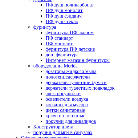
ПФ душ поликарбонат
ПФ душ монолит
ПФ душ сэндвич
ПФ душ стекло
фурнитура
фурнитура ПФ эконом
ПФ стандарт
ПФ монолит
фурнитура ПФ детские
доп. фурнитура
Интернет-магазин фурнитуры
оборудование Merida
дозаторы жидкого мыла
полотенцедержатели
держатели туалетной бумаги
держатели туалетных подкладок
электросушилки
освежители воздуха
корзины для мусора
щетки санитарные
крючки настенные
поручни для инвалидов
Конструктор цвета
поручни для мгн в санузлах
Офисные перегородки