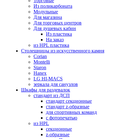
Торговые
Из поликарбоната
Модульные
Для магазина
Для торговых центров
Для душевых кабин
Из пластика
На заказ
из HPL пластика
Столешницы из искусственного камня
Corian
Montelli
Staron
Hanex
LG HI-MACS
зеркала для санузлов
Шкафы для раздевалок
стандарт из ДСП
стандарт секционные
стандарт z-образные
для спортивных команд
с фотопечатью
из HPL
секционные
z-образные